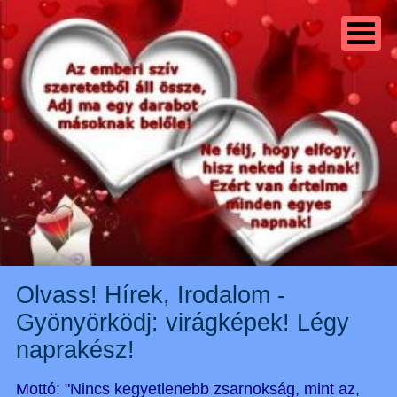
Olvass! Hírek, Irodalom -
Gyönyörködj: virágképek! Légy
naprakész!
Mottó: "Nincs kegyetlenebb zsarnokság, mint az,