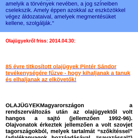
amelyik a törvények nevében, a jog színeiben
cselekszik. Amely éppen azokkal az eszközökkel
végez áldozataival, amelyek megmentésüket
kellene, szolgálják."
Olajügyekről friss: 2014.04.30:
85 évre titkosított olajügyek Pintér Sándor
tevékenységére fűzve - hogy kihaljanak a tanuk
és elhaljanak az elkövetők!
OLAJÜGYEKMagyarországon a
rendszerváltozás után az olajügyektől volt
hangos a sajtó (jellemzően 1992-96).
Olajvonatok érkeztek jellemzően a volt szovjet
tagországokból, melyek tartalmát “szőkítéssel”
(adalékanyagok hozzáadásával, “savazással”)