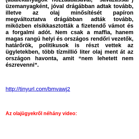
üzemanyagként, jóval drágábban adtak tovább,
illetve az olaj minősítését papíron
megváltoztatva drágábban adták tovább,
miközben elsikkasztották a fizetendő vámot és
a forgalmi adót. Nem csak a maffia, hanem
magas rangú helyi és országos rendőri vezetők,
határőrök, politikusok is részt vettek az
ügyletekben, több tízmillió liter olaj ment át az
országon havonta, amit “nem lehetett nem
észrevenni”.
http://tinyurl.com/bmvawj2
Az olajügyekről néhány video: