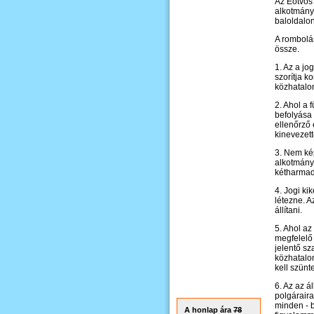
Az Eötvös 
alkotmányo
baloldalon
A rombolás
össze.
1. Az a j
szorítja 
közhatalom
2. Ahol a 
befolyása 
ellenőrző 
kinevezett
3. Nem ké
alkotmány 
kétharmado
4. Jogi ki
létezne. A
állítani.
5. Ahol az
megfelelő 
jelentő sz
közhatalo
kell szünte
6. Az az á
polgárair
minden - b
A honlap ára
78