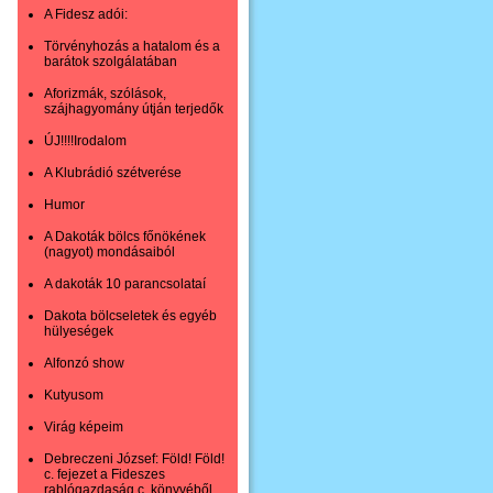
A Fidesz adói:
Törvényhozás a hatalom és a
barátok szolgálatában
Aforizmák, szólások,
szájhagyomány útján terjedők
ÚJ!!!!Irodalom
A Klubrádió szétverése
Humor
A Dakoták bölcs főnökének
(nagyot) mondásaiból
A dakoták 10 parancsolataí
Dakota bölcseletek és egyéb
hülyeségek
Alfonzó show
Kutyusom
Virág képeim
Debreczeni József: Föld! Föld!
c. fejezet a Fideszes
rablógazdaság c. könyvéből