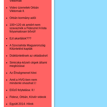
Viktornak
Video üzenetek Orbán
Viktornak II.
Orbán kormány adói
100+120 ok amiért nem
szavaznék a Fideszre! A lista
folyamatosan bővül!
Ezt akartátok???
A Szocialista Magyarország
Kitüntetést kapták
Diáktüntetések az oktatásésrt
Simicska-közeli cégek állami
megbízásai
Az Éhségmenet hírei
Amit a HVG-ben nem
mindenki olvashat I.!
Előző folytatása: II.!
Fidesz, Orbán, Kövér videok
Együtt 2014. Hírek