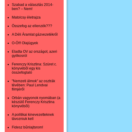
Szabad a választás 2014-
ben? – Nem!
Matolcsy életrajza
Összefog az ellenzék???
A Déli Áramlat gázvezetékről
O-Ó!!! Olajügyek
Eladta OV az országot, azeri
gyilkosról
Ferenczy Krisztina: Szüret c.
könyvéből egy kis
összefoglaló
"Nemzeti álmok" az osztrák
tévében: Paul Lendvai
filmjéről
Orbán vagyonok nyomában (a
készülő Ferenczy Krisztina
könyvéből)
A politikai kinevezetteknek
távozniuk kell
Fidesz bűnlajtsrom!