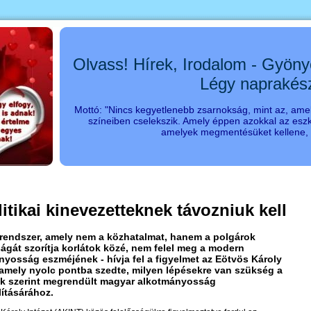
Olvass! Hírek, Irodalom - Gyöny
Légy naprakés
Mottó: "Nincs kegyetlenebb zsarnokság, mint az, amel
színeiben cselekszik. Amely éppen azokkal az eszk
amelyek megmentésüket kellene, s
itikai kinevezetteknek távozniuk kell
grendszer, amely nem a közhatalmat, hanem a polgárok
ágát szorítja korlátok közé, nem felel meg a modern
yosság eszméjének - hívja fel a figyelmet az Eötvös Károly
, amely nyolc pontba szedte, milyen lépésekre van szükség a
k szerint megrendült magyar alkotmányosság
lításárához.