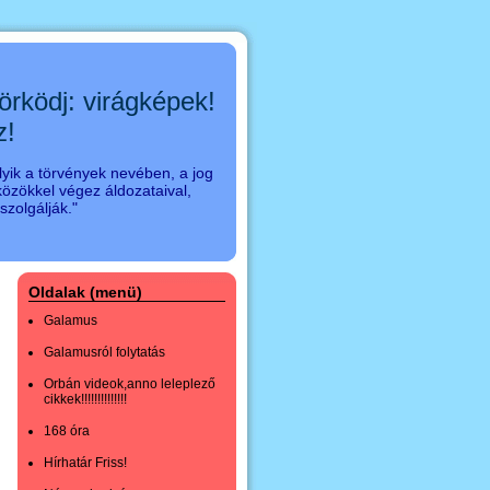
örködj: virágképek!
z!
yik a törvények nevében, a jog
özökkel végez áldozataival,
zolgálják."
Oldalak (menü)
Galamus
Galamusról folytatás
Orbán videok,anno leleplező
cikkek!!!!!!!!!!!!!!
168 óra
Hírhatár Friss!