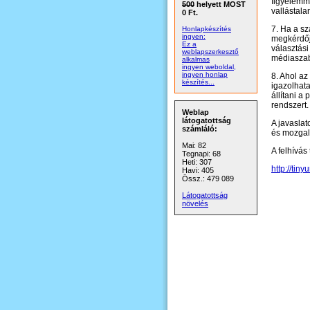
figyelemm
500
helyett MOST
vallástalan
0 Ft.
7. Ha a sz
Honlapkészítés
ingyen:
megkérdője
Ez a
választási
weblapszerkesztő
médiaszab
alkalmas
ingyen weboldal,
ingyen honlap
8. Ahol az
készítés...
igazolhata
állítani a
rendszert.
Weblap
látogatottság
A javaslat
számláló:
és mozga
Mai: 82
A felhívás
Tegnapi: 68
Heti: 307
http://tin
Havi: 405
Össz.: 479 089
Látogatottság
növelés