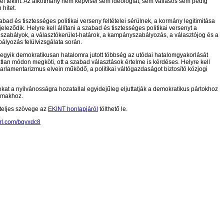
el tekint. Az alkotmány nem képvisel sem ideológiát, sem vallásos sem pedig
 hitet.
abad és tisztességes politikai verseny feltételei sérülnek, a kormány legitimitása
leződik. Helyre kell állítani a szabad és tisztességes politikai versenyt a
 szabályok, a választókerület-határok, a kampányszabályozás, a választójog és a
ályozás felülvizsgálata során.
 egyik demokratikusan hatalomra jutott többség az utódai hatalomgyakorlását
tlan módon megköti, ott a szabad választások értelme is kérdéses. Helyre kell
 parlamentarizmus elvein működő, a politikai váltógazdaságot biztosító közjogi
okat a nyilvánosságra hozatallal egyidejűleg eljuttatják a demokratikus pártokhoz
lmakhoz.
 teljes szövege az
EKINT honlapjáról
tölthető le.
yurl.com/bqvxdc8