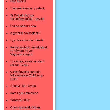
Friss hírek!!!
Ellenzéki kampány videok
Dr. Kolláth György
alkotmányjogász, ügyvéd
Csillag Ádám videoi
Vigyázz!!!! Választás!!!!
Egy olvasó morfondírozik
Horthy szobrok, emléktáblák
és névadó helyek
Magyarországon
Egy érzés, amely mindent
eltakar I-V.rész
A költségvetési tartalék
felhasználása 2013.Aug.-
ban!!!
Elhunyt Horn Gyula
Horn Gyula temetése
"Szárszó 2013"
Video üzenetek Orbán