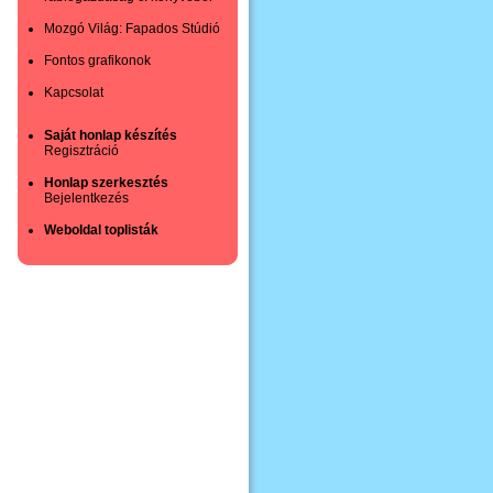
Mozgó Világ: Fapados Stúdió
Fontos grafikonok
Kapcsolat
Saját honlap készítés
Regisztráció
Honlap szerkesztés
Bejelentkezés
Weboldal toplisták