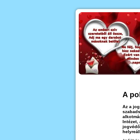
A pol
Az a jo
szabads
alkotmán
Intézet
jogvédő
helyreál