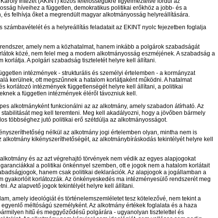
Károly Intézet (AKINT) közös felelősségükre figyelmeztetve fordul az
sság híveihez a független, demokratikus politikai erőkhöz a jobb- és a
, és felhívja őket a megrendült magyar alkotmányosság helyreállítására.
 számbavételét és a helyreállítás feladatait az EKINT nyolc fejezetben foglalja
ogrendszer, amely nem a közhatalmat, hanem inkább a polgárok szabadságát
korlátok közé, nem felel meg a modern alkotmányosság eszméjének. A szabadság a
 korlátja. A polgári szabadság tiszteletét helyre kell állítani.
független intézmények - strukturális és személyi értelemben - a kormányzat
alá kerülnek, ott megszűnnek a hatalom korlátjaként működni. A hatalmat
és korlátozó intézmények függetlenségét helyre kell állítani, a politikai
eknek a független intézmények éléről távozniuk kell.
pes alkotmányként funkcionálni az az alkotmány, amely szabadon átírható. Az
stabilitását meg kell teremteni. Meg kell akadályozni, hogy a jövőben bármely
s többséghez jutó politikai erő szétdúlja az alkotmányosságot.
kényszeríthetőség nélkül az alkotmány jogi értelemben olyan, mintha nem is
z alkotmány kikényszeríthetőségét, az alkotmánybíráskodás tekintélyét helyre kell
 alkotmány és az azt végrehajtó törvények nem védik az egyes alapjogokat
garanciákkal a politikai önkénnyel szemben, ott e jogok nem a hatalom korlátait
abadságjogok, hanem csak politikai deklarációk. Az alapjogok a jogállamban a
m gyakorlóit korlátozzák. Az önkényeskedés ma intézményesülő rendszerét meg
tni. Az alapvető jogok tekintélyét helyre kell állítani.
llam, amely ideológiát és történelemszemléletet tesz kötelezővé, nem tekint a
a egyenlő méltóságú személyként. Az alkotmány értékek foglalata és a haza
ármilyen hitű és meggyőződésű polgárára - ugyanolyan tisztelettel és