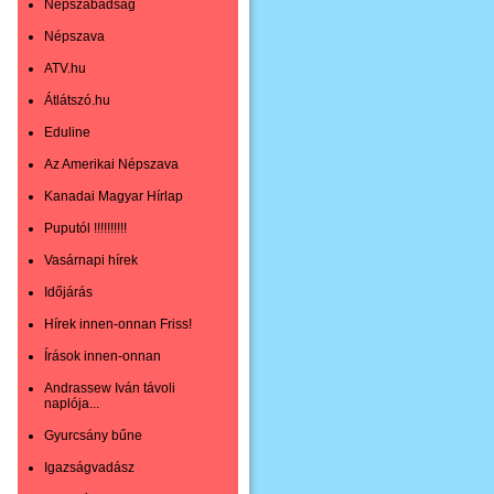
Népszabadság
Népszava
ATV.hu
Átlátszó.hu
Eduline
Az Amerikai Népszava
Kanadai Magyar Hírlap
Puputól !!!!!!!!!!
Vasárnapi hírek
Időjárás
Hírek innen-onnan Friss!
Írások innen-onnan
Andrassew Iván távoli
naplója...
Gyurcsány bűne
Igazságvadász