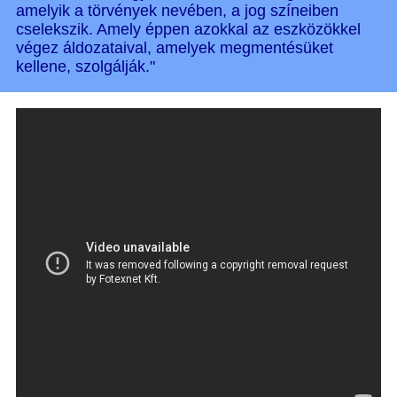
amelyik a törvények nevében, a jog színeiben
cselekszik. Amely éppen azokkal az eszközökkel
végez áldozataival, amelyek megmentésüket
kellene, szolgálják."