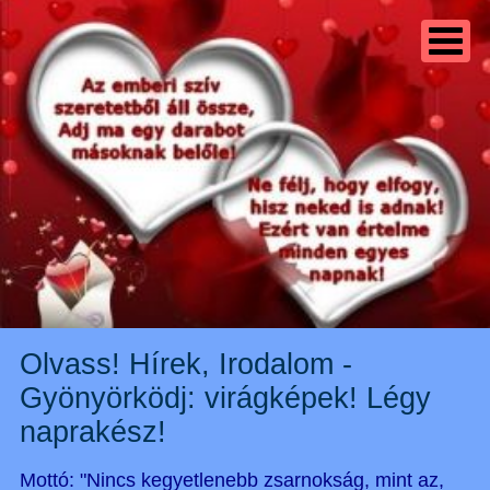
Olvass! Hírek, Irodalom -
Gyönyörködj: virágképek! Légy
naprakész!
Mottó: "Nincs kegyetlenebb zsarnokság, mint az,