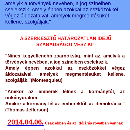
amelyik a törvények nevében, a jog színeiben
cselekszik. Amely éppen azokkal az eszközökkel
végez áldozataival, amelyek megmentésüket
kellene, szolgálják."
A SZERKESZTŐ HATÁROZATLAN IDEJŰ
SZABADSÁGOT VESZ KI!
"Nincs kegyetlenebb zsarnokság, mint az, amelyik a
törvények nevében, a jog színeiben cselekszik.
Amely éppen azokkal az eszközökkel végez
áldozataival, amelyek megmentésüket kellene,
szolgálják."(Montesquieu
)
“Amikor az emberek félnek a kormánytól, az
önkényuralom.
Amikor a kormány fél az emberektől, az demokrácia."
(Thomas Jefferson)
2014.04
.06
.
Csak ebben és az időjárás rovatban vannak