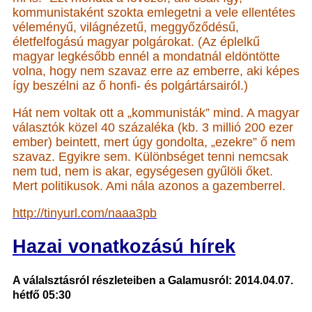
kommunistaként szokta emlegetni a vele ellentétes
véleményű, világnézetű, meggyőződésű,
életfelfogású magyar polgárokat. (Az éplelkű
magyar legkésőbb ennél a mondatnál eldöntötte
volna, hogy nem szavaz erre az emberre, aki képes
így beszélni az ő honfi- és polgártársairól.)
Hát nem voltak ott a „kommunisták” mind. A magyar
választók közel 40 százaléka (kb. 3 millió 200 ezer
ember) beintett, mert úgy gondolta, „ezekre” ő nem
szavaz. Egyikre sem. Különbséget tenni nemcsak
nem tud, nem is akar, egységesen gyűlöli őket.
Mert politikusok. Ami nála azonos a gazemberrel.
http://tinyurl.com/naaa3pb
Hazai vonatkozású hírek
A válalsztásról részleteiben a Galamusról: 2014.04.07.
hétfő 05:30