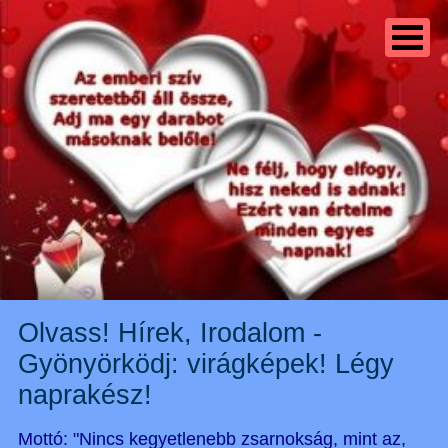
Olvass! Hírek, Irodalom -
Gyönyörködj: virágképek! Légy
naprakész!
Mottó: "Nincs kegyetlenebb zsarnokság, mint az,