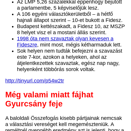
Az LMP 5,26 százalékkal éppenhogy bejutott
a parlamentbe, 5 képviselőjük lesz.
A 106 egyéni választókerületből – a hétfő
hajnali állapot szerint – 10-et bukott a Fidesz.
Budapest kettészakadt, a Fidesz 10, az MSZP
8 helyet visz el a mostani állás szerint.
1998 óta nem szavaztak olyan kevesen a
Fideszre
, mint most, mégis kétharmaduk lett.
Sok helyen nem tudták befejezni a szavazást
este 7-kor, azokon a helyeken, ahol az
átjelentkezettek szavaztak, egész nap nagy,
helyenként többórás sorok voltak.
http://tinyurl.com/p54w2tr
Még valami miatt fájhat
Gyurcsány feje
A baloldali Összefogás kisebb pártjainak nemcsak
a választási vereséget kell megemészteniük. A
reméltnél gyengébb eredmény azt is jelenti, hogy a