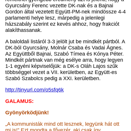
Gyurcsány Ferenc vezette DK-nak és a Bajnai
Gordon által vezetett Együtt-PM-nek mindössze 4-4
parlamenti helye lesz, márpedig a jelenlegi
házszabály szerint ez kevés ahhoz, hogy frakciót
alakíthassanak.
A baloldali listáról 3-3 jelölt jut be mindkét pártból. A
DK-ból Gyurcsány, Molnár Csaba és Vadai Ágnes.
Az Együttből Bajnai, Szabó Tímea és Kónya Péter.
Mindkét pártnak van még esélye arra, hogy legyen
1-1 egyéni képviselőjük: a DK-s Oláh Lajos szűk
többséggel vezet a VII. kerületben, az Együtt-es
Szabó Szabolcs pedig a XXI. kerületben.
http://tinyurl.com/o5sfq6k
GALAMUS:
Gyönyörködjünk!
„A kommunisták mind ott lesznek, legyünk hát ott
mi is!” Ezt mondta a fővezér, aki csak így,