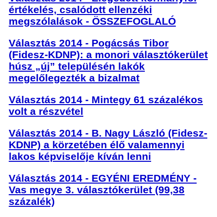
értékelés, csalódott ellenzéki
megszólalások - ÖSSZEFOGLALÓ
Választás 2014 - Pogácsás Tibor
(Fidesz-KDNP): a monori választókerület
húsz „új” településén lakók
megelőlegezték a bizalmat
Választás 2014 - Mintegy 61 százalékos
volt a részvétel
Választás 2014 - B. Nagy László (Fidesz-
KDNP) a körzetében élő valamennyi
lakos képviselője kíván lenni
Választás 2014 - EGYÉNI EREDMÉNY -
Vas megye 3. választókerület (99,38
százalék)