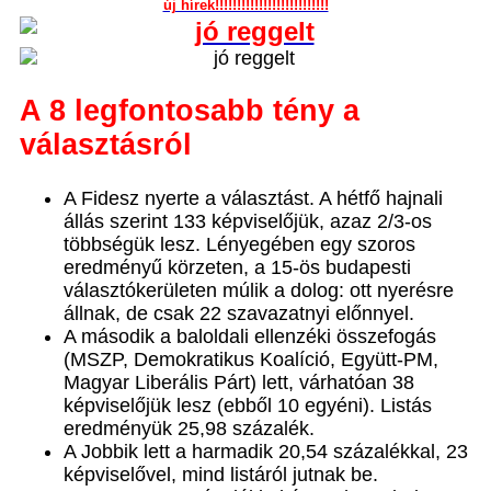
új hírek!!!!!!!!!!!!!!!!!!!!!!!!!!
A 8 legfontosabb tény a
választásról
A Fidesz nyerte a választást. A hétfő hajnali
állás szerint 133 képviselőjük, azaz 2/3-os
többségük lesz. Lényegében egy szoros
eredményű körzeten, a 15-ös budapesti
választókerületen múlik a dolog: ott nyerésre
állnak, de csak 22 szavazatnyi előnnyel.
A második a baloldali ellenzéki összefogás
(MSZP, Demokratikus Koalíció, Együtt-PM,
Magyar Liberális Párt) lett, várhatóan 38
képviselőjük lesz (ebből 10 egyéni). Listás
eredményük 25,98 százalék.
A Jobbik lett a harmadik 20,54 százalékkal, 23
képviselővel, mind listáról jutnak be.