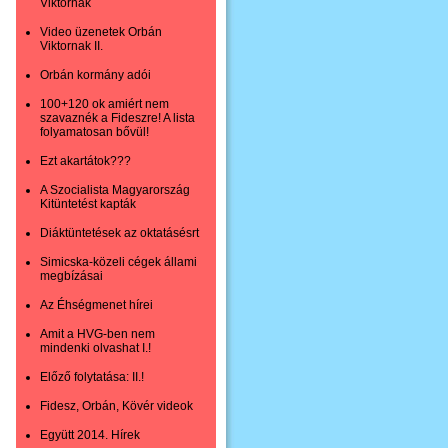
Viktornak
Video üzenetek Orbán
Viktornak II.
Orbán kormány adói
100+120 ok amiért nem
szavaznék a Fideszre! A lista
folyamatosan bővül!
Ezt akartátok???
A Szocialista Magyarország
Kitüntetést kapták
Diáktüntetések az oktatásésrt
Simicska-közeli cégek állami
megbízásai
Az Éhségmenet hírei
Amit a HVG-ben nem
mindenki olvashat I.!
Előző folytatása: II.!
Fidesz, Orbán, Kövér videok
Együtt 2014. Hírek