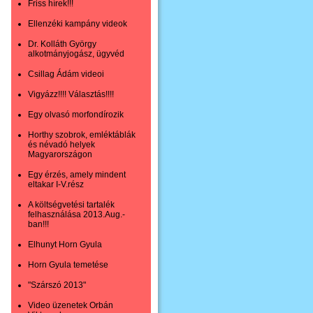
Friss hírek!!!
Ellenzéki kampány videok
Dr. Kolláth György
alkotmányjogász, ügyvéd
Csillag Ádám videoi
Vigyázz!!!! Választás!!!!
Egy olvasó morfondírozik
Horthy szobrok, emléktáblák
és névadó helyek
Magyarországon
Egy érzés, amely mindent
eltakar I-V.rész
A költségvetési tartalék
felhasználása 2013.Aug.-
ban!!!
Elhunyt Horn Gyula
Horn Gyula temetése
"Szárszó 2013"
Video üzenetek Orbán