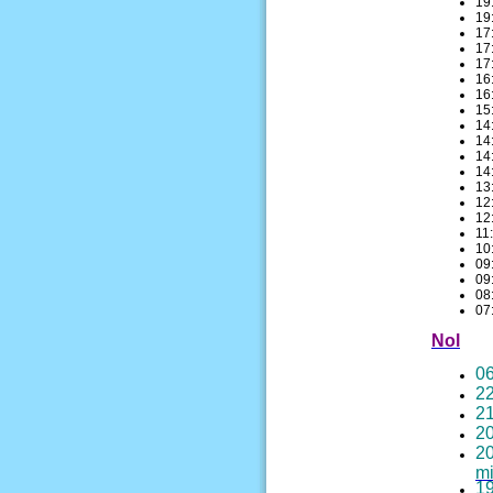
19
19
17
17
17
16
16
15
14
14
14
14
13
12
12
11
10
09
09
08
07
Nol
06
22
21
20
20
mi
19