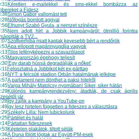
:31
Kéretlen e-mailekkel és sms-ekkel bombázza az
bereket a Fidesz
:38
Simon Gábor vallomást tett
:28
Nőfogás bomlott aggyal
:56
Elhunyt Szabó Gyula, a nemzet színésze
:35
Nem adott hírt a Jobbik kampányáról: ötmillió forintra
rságolták a TV2...
:07
Szoftverhiba miatt kaptak kevesebb bért a rendőrök
:53
Apa ellopott magánnyugdíja vagyok
:13
Tilos lefényképezni a szavazólapot
:53
Magyarország épphogy teljesít
:30
'Egy darab hússá degradálják a nőket'
:11
Feloszlatná a Jobbikot két ex-párttag
:16
NYT: a felcsúti stadion Orbán hatalmának jelképe
:57
A parlament nem dönthet a paksi hitelről
:45
Varga Mihály Matolcsy nyomában! Siker, siker hátán
:29
Különös kampányrendezvény: átadták, de csak április
zepétől jár
:28
Így zajlik a kampány a YouTube-on
:49
Így lesz hirtelen független a fideszes a választásra
:29
Székely Lilla: Nem lubickolunk
:25
Pártélet és halál
:14
Pártatlan fideszesek
:53
Képtelen plakátok, tiltott séták
:36
A Duna fölött lógtak az Együtt-PM-esek