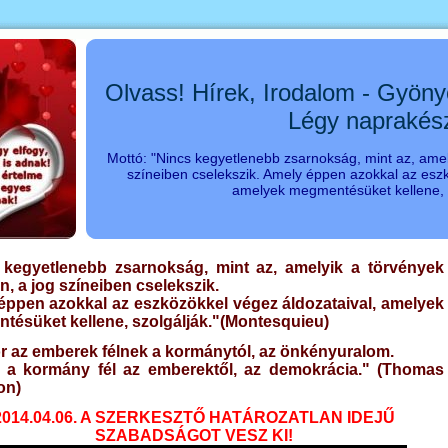
Olvass! Hírek, Irodalom - Gyöny
Légy naprakés
Mottó: "Nincs kegyetlenebb zsarnokság, mint az, amel
színeiben cselekszik. Amely éppen azokkal az eszk
amelyek megmentésüket kellene, s
 kegyetlenebb zsarnokság, mint az, amelyik a törvények
, a jog színeiben cselekszik.
éppen azokkal az eszközökkel végez áldozataival, amelyek
tésüket kellene, szolgálják."(Montesquieu
)
r az emberek félnek a kormánytól, az önkényuralom.
 a kormány fél az emberektől, az demokrácia." (Thomas
on)
2014.04.06.
A SZERKESZTŐ HATÁROZATLAN IDEJŰ
SZABADSÁGOT VESZ KI!