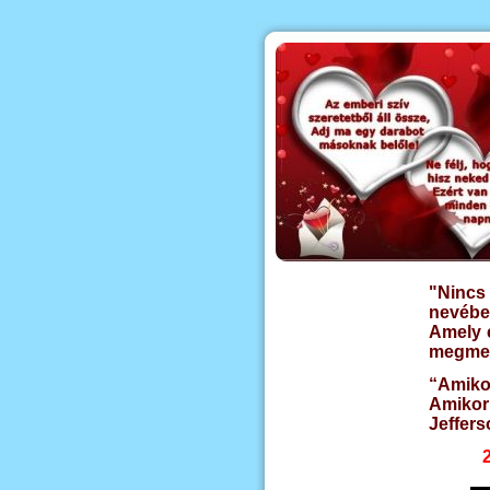
"Nincs
nevében
Amely 
megmen
“Amiko
Amikor
Jeffers