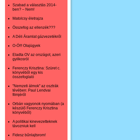
Szabad a választás 2014-
ben? – Nem!
Matolcsy életrajza
Összefog az ellenzék???
A Déli Áramlat gázvezetékről
O-Ó!!! Olajügyek
Eladta OV az országot, azeri
gyilkosról
Ferenczy Krisztina: Szüret c.
könyvéből egy kis
összefoglaló
"Nemzeti álmok" az osztrák
tévében: Paul Lendvai
filmjéről
Orbán vagyonok nyomában (a
készülő Ferenczy Krisztina
könyvéből)
A politikai kinevezetteknek
távozniuk kell
Fidesz bűnlajtsrom!