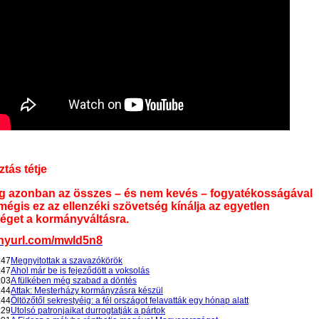
ztás tétje
eg azonban az összes – és nem kevés – fogyatékosságával
mégis ez az ellenzéki szövetség kínálja az egyetlen
éget a kormányváltásra.
tinyurl.com/mwld5n8
:47
Megnyitottak a szavazókörök
:47
Ahol már be is fejeződött a voksolás
:03
A fülkében még szabad a döntés
:44
Attak: Mesterházy kormányzásra készül
:44
Öltözőtől sekrestyéig: a fél országot felavatták egy hónap alatt
:29
Utolsó patronjaikat durrogtatják a pártok