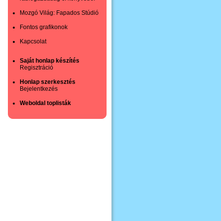
Mozgó Világ: Fapados Stúdió
Fontos grafikonok
Kapcsolat
Saját honlap készítés
Regisztráció
Honlap szerkesztés
Bejelentkezés
Weboldal toplisták