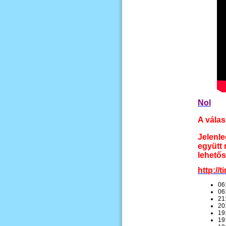
Nol
A válas
Jelenl
együtt 
lehetős
http://
06
06
21
20
19
19