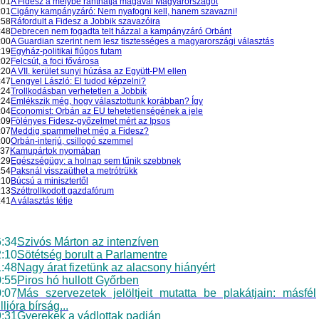
:01
A Fidesz a mélybe ránthatja magával Magyarországot
:01
Cigány kampányzáró: Nem nyafogni kell, hanem szavazni!
:58
Ráfordult a Fidesz a Jobbik szavazóira
:48
Debrecen nem fogadta telt házzal a kampányzáró Orbánt
:00
A Guardian szerint nem lesz tisztességes a magyarországi választás
:19
Egyház-politikai flúgos futam
:02
Felcsút, a foci fővárosa
:20
A VII. kerület sunyi húzása az Együtt-PM ellen
:47
Lengyel László: El tudod képzelni?
:24
Trollkodásban verhetetlen a Jobbik
:24
Emlékszik még, hogy választottunk korábban? Így
:04
Economist: Orbán az EU tehetetlenségének a jele
:09
Fölényes Fidesz-győzelmet mért az Ipsos
:07
Meddig spammelhet még a Fidesz?
:00
Orbán-interjú, csillogó szemmel
:37
Kamupártok nyomában
:29
Egészségügy: a holnap sem tűnik szebbnek
:54
Paksnál visszaüthet a metrótrükk
:10
Búcsú a minisztertől
:13
Széttrollkodott gazdafórum
:41
A választás tétje
:34
Szivós Márton az intenzíven
:10
Sötétség borult a Parlamentre
:48
Nagy árat fizetünk az alacsony hiányért
:55
Piros hó hullott Győrben
:07
Más szervezetek jelöltjeit mutatta be plakátjain: másfél
llióra bírság...
:31
Gyerekek a vádlottak padján