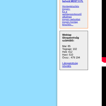
helyett MOST 0 Ft.
Honlapkészítés
ingyen:
Ez a
weblapszerkesztő
alkalmas
ingyen weboldal,
ingyen honlap
készítés...
Weblap
látogatottság
számláló:
Mai: 85
Tegnapi: 102
Heti: 412
Havi: 510
Össz.: 479 194
Látogatottság
növelés