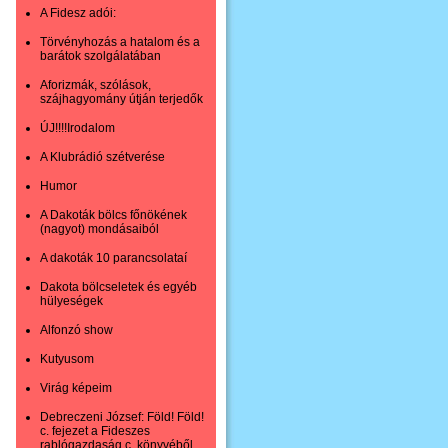
A Fidesz adói:
Törvényhozás a hatalom és a
barátok szolgálatában
Aforizmák, szólások,
szájhagyomány útján terjedők
ÚJ!!!!Irodalom
A Klubrádió szétverése
Humor
A Dakoták bölcs főnökének
(nagyot) mondásaiból
A dakoták 10 parancsolataí
Dakota bölcseletek és egyéb
hülyeségek
Alfonzó show
Kutyusom
Virág képeim
Debreczeni József: Föld! Föld!
c. fejezet a Fideszes
rablógazdaság c. könyvéből