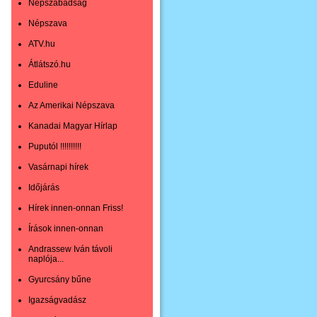
Népszabadság
Népszava
ATV.hu
Átlátszó.hu
Eduline
Az Amerikai Népszava
Kanadai Magyar Hírlap
Puputól !!!!!!!!!!
Vasárnapi hírek
Időjárás
Hírek innen-onnan Friss!
Írások innen-onnan
Andrassew Iván távoli
naplója...
Gyurcsány bűne
Igazságvadász