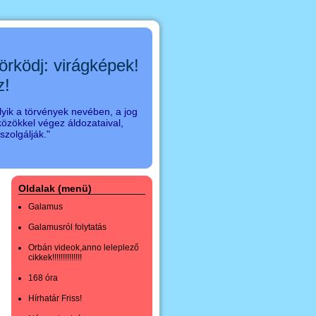
örködj: virágképek!
z!
yik a törvények nevében, a jog
özökkel végez áldozataival,
zolgálják."
Oldalak (menü)
Galamus
Galamusról folytatás
Orbán videok,anno leleplező
cikkek!!!!!!!!!!!!!!
168 óra
Hírhatár Friss!