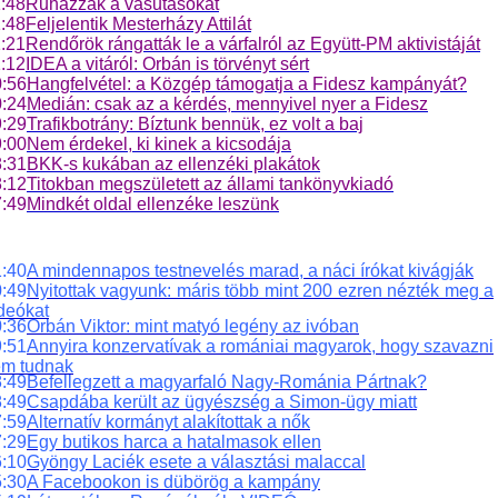
:48
Ruházzák a vasutasokat
:48
Feljelentik Mesterházy Attilát
:21
Rendőrök rángatták le a várfalról az Együtt-PM aktivistáját
:12
IDEA a vitáról: Orbán is törvényt sért
:56
Hangfelvétel: a Közgép támogatja a Fidesz kampányát?
:24
Medián: csak az a kérdés, mennyivel nyer a Fidesz
:29
Trafikbotrány: Bíztunk bennük, ez volt a baj
:00
Nem érdekel, ki kinek a kicsodája
:31
BKK-s kukában az ellenzéki plakátok
:12
Titokban megszületett az állami tankönyvkiadó
:49
Mindkét oldal ellenzéke leszünk
:40
A mindennapos testnevelés marad, a náci írókat kivágják
:49
Nyitottak vagyunk: máris több mint 200 ezren nézték meg a
deókat
:36
Orbán Viktor: mint matyó legény az ivóban
:51
Annyira konzervatívak a romániai magyarok, hogy szavazni
em tudnak
:49
Befellegzett a magyarfaló Nagy-Románia Pártnak?
:49
Csapdába került az ügyészség a Simon-ügy miatt
:59
Alternatív kormányt alakítottak a nők
:29
Egy butikos harca a hatalmasok ellen
:10
Gyöngy Laciék esete a választási malaccal
:30
A Facebookon is dübörög a kampány