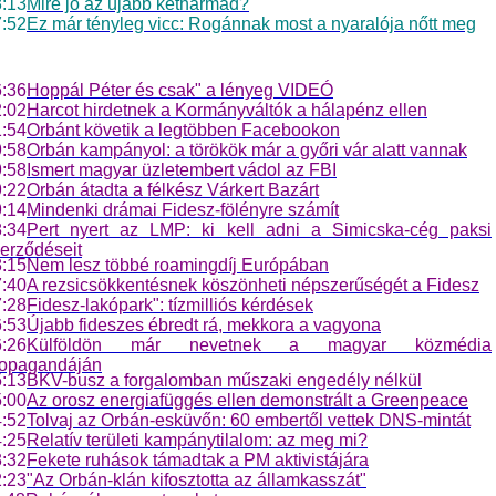
:13
Mire jó az újabb kétharmad?
:52
Ez már tényleg vicc: Rogánnak most a nyaralója nőtt meg
:36
Hoppál Péter és csak" a lényeg VIDEÓ
:02
Harcot hirdetnek a Kormányváltók a hálapénz ellen
:54
Orbánt követik a legtöbben Facebookon
:58
Orbán kampányol: a törökök már a győri vár alatt vannak
:58
Ismert magyar üzletembert vádol az FBI
:22
Orbán átadta a félkész Várkert Bazárt
:14
Mindenki drámai Fidesz-fölényre számít
:34
Pert nyert az LMP: ki kell adni a Simicska-cég paksi
erződéseit
:15
Nem lesz többé roamingdíj Európában
:40
A rezsicsökkentésnek köszönheti népszerűségét a Fidesz
:28
Fidesz-lakópark": tízmilliós kérdések
:53
Újabb fideszes ébredt rá, mekkora a vagyona
:26
Külföldön már nevetnek a magyar közmédia
ropagandáján
:13
BKV-busz a forgalomban műszaki engedély nélkül
:00
Az orosz energiafüggés ellen demonstrált a Greenpeace
:52
Tolvaj az Orbán-esküvőn: 60 embertől vettek DNS-mintát
:25
Relatív területi kampánytilalom: az meg mi?
:32
Fekete ruhások támadtak a PM aktivistájára
:23
"Az Orbán-klán kifosztotta az államkasszát"