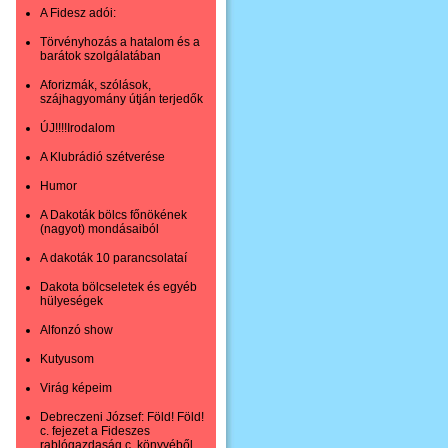
A Fidesz adói:
Törvényhozás a hatalom és a
barátok szolgálatában
Aforizmák, szólások,
szájhagyomány útján terjedők
ÚJ!!!!Irodalom
A Klubrádió szétverése
Humor
A Dakoták bölcs főnökének
(nagyot) mondásaiból
A dakoták 10 parancsolataí
Dakota bölcseletek és egyéb
hülyeségek
Alfonzó show
Kutyusom
Virág képeim
Debreczeni József: Föld! Föld!
c. fejezet a Fideszes
rablógazdaság c. könyvéből