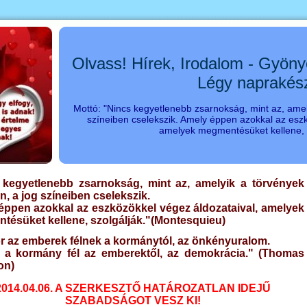
Olvass! Hírek, Irodalom - Gyöny
Légy naprakés
Mottó: "Nincs kegyetlenebb zsarnokság, mint az, amel
színeiben cselekszik. Amely éppen azokkal az eszk
amelyek megmentésüket kellene, s
 kegyetlenebb zsarnokság, mint az, amelyik a törvények
, a jog színeiben cselekszik.
éppen azokkal az eszközökkel végez áldozataival, amelyek
tésüket kellene, szolgálják."(Montesquieu
)
r az emberek félnek a kormánytól, az önkényuralom.
 a kormány fél az emberektől, az demokrácia." (Thomas
on)
2014.04.06.
A SZERKESZTŐ HATÁROZATLAN IDEJŰ
SZABADSÁGOT VESZ KI!