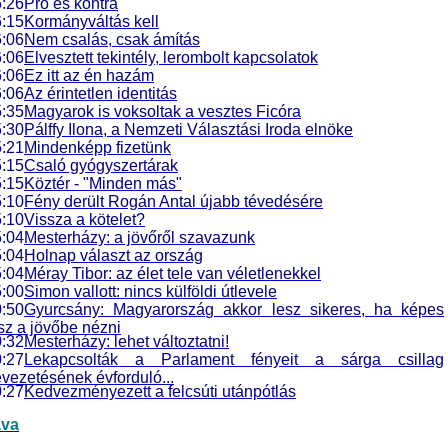
:26
Pró és kontra
:15
Kormányváltás kell
:06
Nem csalás, csak ámítás
:06
Elvesztett tekintély, lerombolt kapcsolatok
:06
Ez itt az én hazám
:06
Az érintetlen identitás
:35
Magyarok is voksoltak a vesztes Ficóra
:30
Pálffy Ilona, a Nemzeti Választási Iroda elnöke
:21
Mindenképp fizetünk
:15
Csaló gyógyszertárak
:15
Köztér - "Minden más"
:10
Fény derült Rogán Antal újabb tévedésére
:10
Vissza a kötelet?
:04
Mesterházy: a jövőről szavazunk
:04
Holnap választ az ország
:04
Méray Tibor: az élet tele van véletlenekkel
:00
Simon vallott: nincs külföldi útlevele
:50
Gyurcsány: Magyarország akkor lesz sikeres, ha képes
sz a jövőbe nézni
:32
Mesterházy: lehet változtatni!
:27
Lekapcsolták a Parlament fényeit a sárga csillag
vezetésének évforduló...
:27
Kedvezményezett a felcsúti utánpótlás
ava