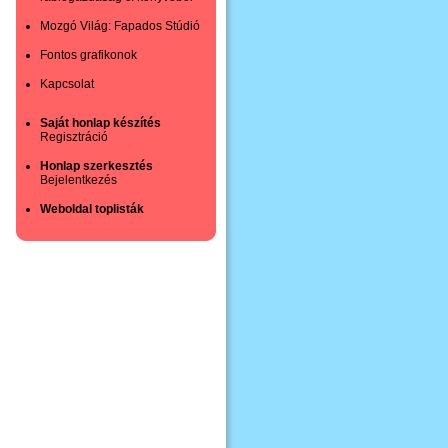
Mozgó Világ: Fapados Stúdió
Fontos grafikonok
Kapcsolat
Saját honlap készítés
Regisztráció
Honlap szerkesztés
Bejelentkezés
Weboldal toplisták