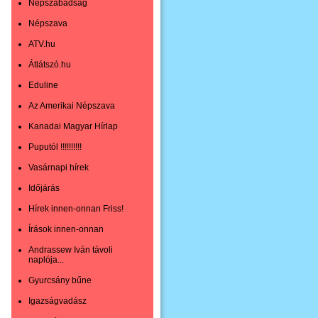
Népszabadság
Népszava
ATV.hu
Átlátszó.hu
Eduline
Az Amerikai Népszava
Kanadai Magyar Hírlap
Puputól !!!!!!!!!!
Vasárnapi hírek
Időjárás
Hírek innen-onnan Friss!
Írások innen-onnan
Andrassew Iván távoli
naplója...
Gyurcsány bűne
Igazságvadász