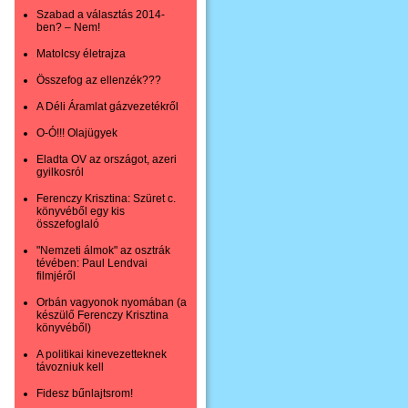
Szabad a választás 2014-
ben? – Nem!
Matolcsy életrajza
Összefog az ellenzék???
A Déli Áramlat gázvezetékről
O-Ó!!! Olajügyek
Eladta OV az országot, azeri
gyilkosról
Ferenczy Krisztina: Szüret c.
könyvéből egy kis
összefoglaló
"Nemzeti álmok" az osztrák
tévében: Paul Lendvai
filmjéről
Orbán vagyonok nyomában (a
készülő Ferenczy Krisztina
könyvéből)
A politikai kinevezetteknek
távozniuk kell
Fidesz bűnlajtsrom!