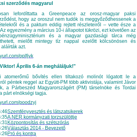
aksi szerződés magyarul
losan lefordíttatta a Greenpeace az orosz-magyar paksi
erződést, hogy az oroszul nem tudók is meggyőződhessenek a
tételekről és a paktum eddig rejtett részleteiről – vette észe a
 Az egyezmény a március 10-i állapotot tükrözi, ezt követően az
pénzügyminisztérium és a magyar gazdasági tárca még
thetett, mielőtt mintegy tíz nappal ezelőtt kölcsönösen és
 aláírták azt.
inyurl.com/pplfjvk
Viktor! Április 6-án megháláljuk!"
 atomerőmű bővítés ellen tiltakozó molinót lógatott le a
ról péntek reggel az Együtt-PM több aktivistája, valamint Jávor
k, a Párbeszéd Magyarországért (PM) társelnöke és Tordai
 párt elnökségi tagja.
inyurl.com/poodzyj
:46
Szemfényvesztés és látszatsikerek
:35
A NER kormányzati torzszülöttje
:31
Központosítás és szétszórás
:26
Választás 2014 - Bevezető
:26
Pró és kontra