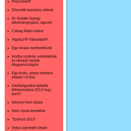
Friss hírek!!!
Ellenzéki kampány videok
Dr. Kolláth György
alkotmányjogász, ügyvéd
Csillag Ádám videoi
Vigyázz!!!! Választás!!!!
Egy olvasó morfondírozik
Horthy szobrok, emléktáblák
és névadó helyek
Magyarországon
Egy érzés, amely mindent
eltakar I-V.rész
A költségvetési tartalék
felhasználása 2013.Aug.-
ban!!!
Elhunyt Horn Gyula
Horn Gyula temetése
"Szárszó 2013"
Video üzenetek Orbán