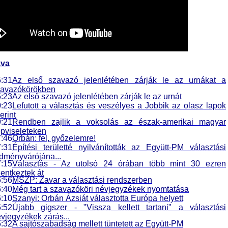
ava
:31
Az első szavazó jelenlétében zárják le az urnákat a
zavazókörökben
:23
Az első szavazó jelenlétében zárják le az urnát
:23
Lefutott a választás és veszélyes a Jobbik az olasz lapok
erint
:21
Rendben zajlik a voksolás az észak-amerikai magyar
pviseleteken
:46
Orbán: fel, győzelemre!
:31
Építési területté nyilvánították az Együtt-PM választási
dményvárójána...
:15
Választás - Az utolsó 24 órában több mint 30 ezren
lentkeztek át
:56
MSZP: Zavar a választási rendszerben
:40
Még tart a szavazóköri névjegyzékek nyomtatása
:10
Szanyi: Orbán Ázsiát választotta Európa helyett
:52
Újabb gigszer - "Vissza kellett tartani" a választási
vjegyzékek zárás...
:32
A sajtószabadság mellett tüntetett az Együtt-PM