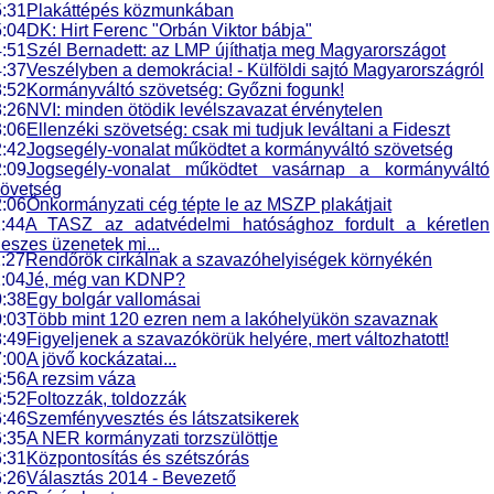
:31
Plakáttépés közmunkában
:04
DK: Hirt Ferenc "Orbán Viktor bábja"
:51
Szél Bernadett: az LMP újíthatja meg Magyarországot
:37
Veszélyben a demokrácia! - Külföldi sajtó Magyarországról
:52
Kormányváltó szövetség: Győzni fogunk!
:26
NVI: minden ötödik levélszavazat érvénytelen
:06
Ellenzéki szövetség: csak mi tudjuk leváltani a Fideszt
:42
Jogsegély-vonalat működtet a kormányváltó szövetség
:09
Jogsegély-vonalat működtet vasárnap a kormányváltó
övetség
:06
Önkormányzati cég tépte le az MSZP plakátjait
:44
A TASZ az adatvédelmi hatósághoz fordult a kéretlen
deszes üzenetek mi...
:27
Rendőrök cirkálnak a szavazóhelyiségek környékén
:04
Jé, még van KDNP?
:38
Egy bolgár vallomásai
:03
Több mint 120 ezren nem a lakóhelyükön szavaznak
:49
Figyeljenek a szavazókörük helyére, mert változhatott!
:00
A jövő kockázatai...
:56
A rezsim váza
:52
Foltozzák, toldozzák
:46
Szemfényvesztés és látszatsikerek
:35
A NER kormányzati torzszülöttje
:31
Központosítás és szétszórás
:26
Választás 2014 - Bevezető