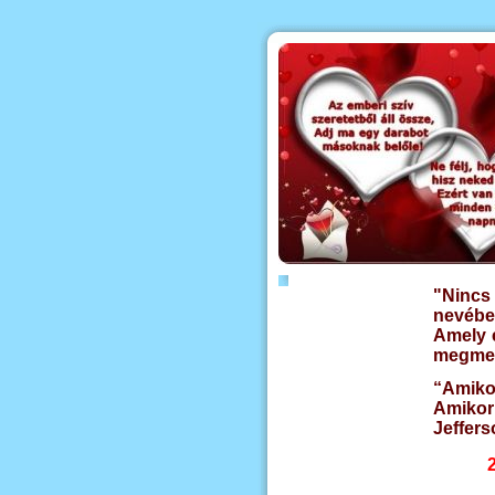
"Nincs
nevében
Amely 
megmen
“Amiko
Amikor
Jeffers