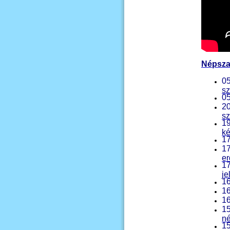
Népsz
05
s
05
20
sz
19
ké
17
17
er
17
je
16
16
16
15
né
15