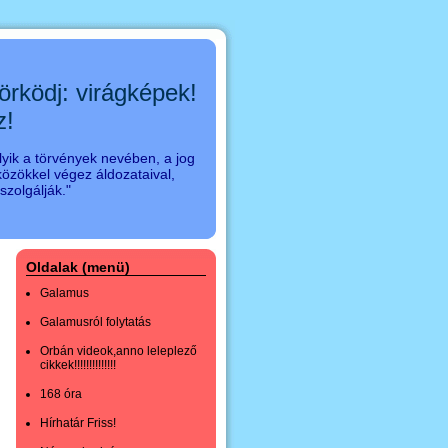
örködj: virágképek!
z!
yik a törvények nevében, a jog
özökkel végez áldozataival,
zolgálják."
Oldalak (menü)
Galamus
Galamusról folytatás
Orbán videok,anno leleplező
cikkek!!!!!!!!!!!!!!
168 óra
Hírhatár Friss!