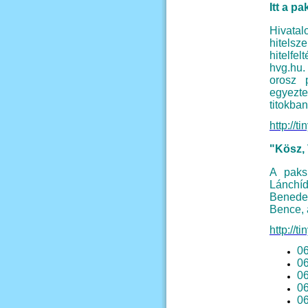
Itt a p
Hivata
hitelsz
hitelfel
hvg.hu.
orosz 
egyezte
titokban
http://t
"Kösz, 
A paksi
Lánchíd
Benede
Bence, a
http://t
06
06
06
06
06