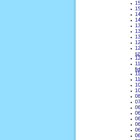
15
15
14
14
13
13
13
12
12
sz
12
11
fi
11
11
10
10
08
07
06
06
06
06
06
06