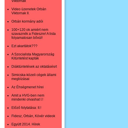
Viktornak
Video üzenetek Orbán
Viktornak II.
Orbán kormány adói
100+120 ok amiért nem
szavaznék a Fideszre! A lista
folyamatosan bővül!
Ezt akartátok???
A Szocialista Magyarország
Kitüntetést kapták
Diáktüntetések az oktatásésrt
Simicska-közeli cégek állami
megbízásai
Az Éhségmenet hírei
Amit a HVG-ben nem
mindenki olvashat I.!
Előző folytatása: II.!
Fidesz, Orbán, Kövér videok
Együtt 2014. Hírek