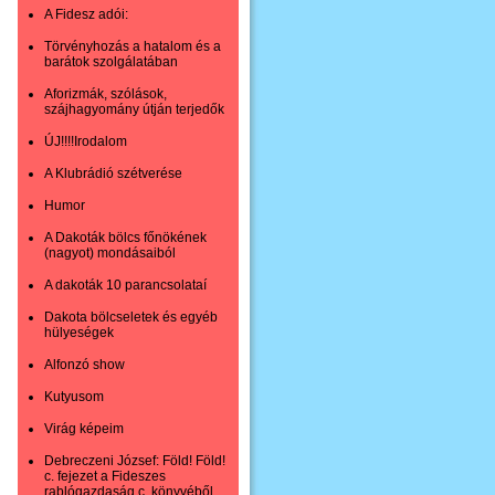
A Fidesz adói:
Törvényhozás a hatalom és a
barátok szolgálatában
Aforizmák, szólások,
szájhagyomány útján terjedők
ÚJ!!!!Irodalom
A Klubrádió szétverése
Humor
A Dakoták bölcs főnökének
(nagyot) mondásaiból
A dakoták 10 parancsolataí
Dakota bölcseletek és egyéb
hülyeségek
Alfonzó show
Kutyusom
Virág képeim
Debreczeni József: Föld! Föld!
c. fejezet a Fideszes
rablógazdaság c. könyvéből