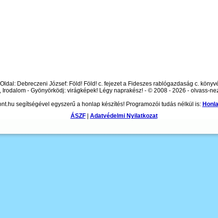
Oldal: Debreczeni József: Föld! Föld! c. fejezet a Fideszes rablógazdaság c. könyv
, Irodalom - Gyönyörködj: virágképek! Légy naprakész! - © 2008 - 2026 - olvass-ne
nt.hu segítségével egyszerű a honlap készítés! Programozói tudás nélkül is:
Honla
ÁSZF
|
Adatvédelmi Nyilatkozat