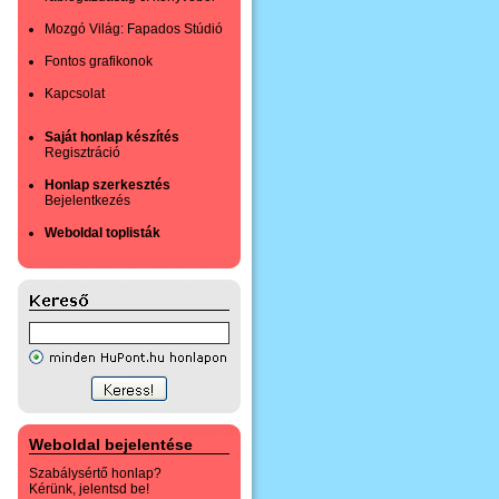
Mozgó Világ: Fapados Stúdió
Fontos grafikonok
Kapcsolat
Saját honlap készítés
Regisztráció
Honlap szerkesztés
Bejelentkezés
Weboldal toplisták
Weboldal bejelentése
Szabálysértő honlap?
Kérünk, jelentsd be!