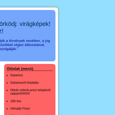
örködj: virágképek!
z!
yik a törvények nevében, a jog
özökkel végez áldozataival,
zolgálják."
Oldalak (menü)
Galamus
Galamusról folytatás
Orbán videok,anno leleplező
cikkek!!!!!!!!!!!!!!
168 óra
Hírhatár Friss!