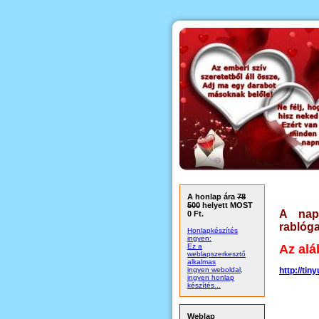
A honlap ára
78
500
helyett MOST
A nap
0 Ft.
rablóg
Honlapkészítés
ingyen:
Ez a
Az alá
weblapszerkesztő
alkalmas
ingyen weboldal,
http://tin
ingyen honlap
készítés...
Weblap