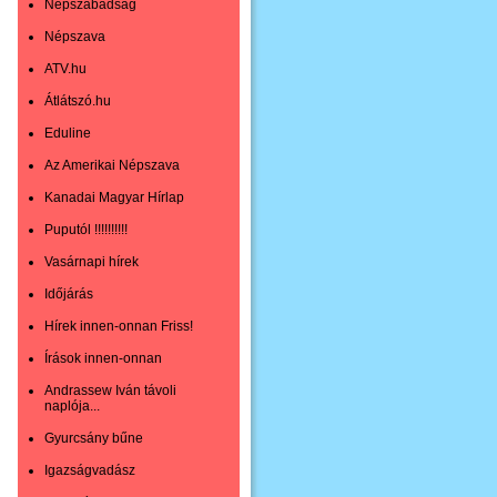
Népszabadság
Népszava
ATV.hu
Átlátszó.hu
Eduline
Az Amerikai Népszava
Kanadai Magyar Hírlap
Puputól !!!!!!!!!!
Vasárnapi hírek
Időjárás
Hírek innen-onnan Friss!
Írások innen-onnan
Andrassew Iván távoli
naplója...
Gyurcsány bűne
Igazságvadász