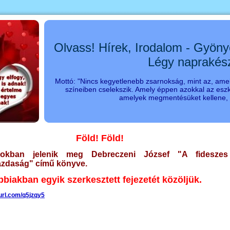
Olvass! Hírek, Irodalom - Gyöny
Légy naprakés
Mottó: "Nincs kegyetlenebb zsarnokság, mint az, amel
színeiben cselekszik. Amely éppen azokkal az eszk
amelyek megmentésüket kellene, s
Föld! Föld!
okban jelenik meg Debreczeni József "A fideszes
azdaság" című könyve.
bbiakban egyik szerkesztett fejezetét közöljük.
yurl.com/q5jzqy5