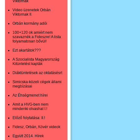
Viktornak
Video üzenetek Orbán
Viktornak II.
Orbán kormány adói
100+120 ok amiért nem
szavaznék a Fideszre! A lista
folyamatosan bővül!
Ezt akartátok???
A Szocialista Magyarország
Kitüntetést kapták
Diáktüntetések az oktatásésrt
Simicska-közeli cégek állami
megbízásai
Az Éhségmenet hírei
Amit a HVG-ben nem
mindenki olvashat I.!
Előző folytatása: II.!
Fidesz, Orbán, Kövér videok
Együtt 2014. Hírek