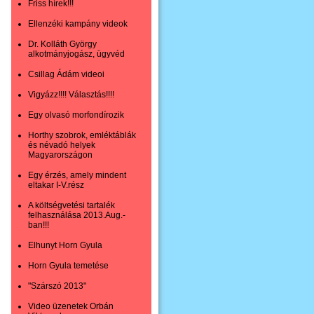
Friss hírek!!!
Ellenzéki kampány videok
Dr. Kolláth György
alkotmányjogász, ügyvéd
Csillag Ádám videoi
Vigyázz!!!! Választás!!!!
Egy olvasó morfondírozik
Horthy szobrok, emléktáblák
és névadó helyek
Magyarországon
Egy érzés, amely mindent
eltakar I-V.rész
A költségvetési tartalék
felhasználása 2013.Aug.-
ban!!!
Elhunyt Horn Gyula
Horn Gyula temetése
"Szárszó 2013"
Video üzenetek Orbán