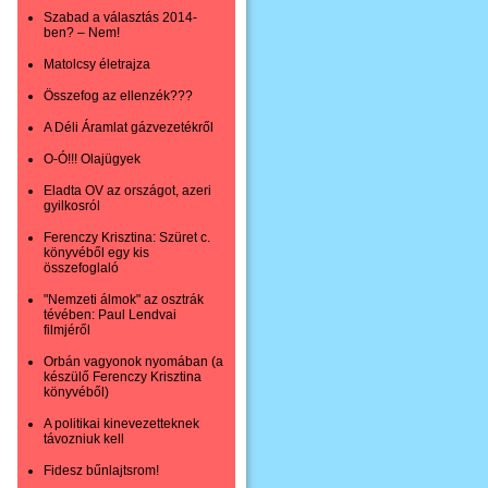
Szabad a választás 2014-
ben? – Nem!
Matolcsy életrajza
Összefog az ellenzék???
A Déli Áramlat gázvezetékről
O-Ó!!! Olajügyek
Eladta OV az országot, azeri
gyilkosról
Ferenczy Krisztina: Szüret c.
könyvéből egy kis
összefoglaló
"Nemzeti álmok" az osztrák
tévében: Paul Lendvai
filmjéről
Orbán vagyonok nyomában (a
készülő Ferenczy Krisztina
könyvéből)
A politikai kinevezetteknek
távozniuk kell
Fidesz bűnlajtsrom!