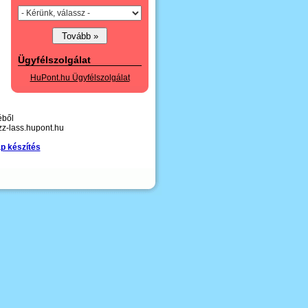
Ügyfélszolgálat
HuPont.hu Ügyfélszolgálat
éből
zz-lass.hupont.hu
p készítés