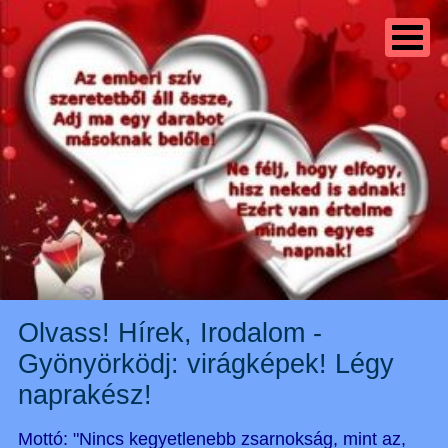
Olvass! Hírek, Irodalom -
Gyönyörködj: virágképek! Légy
naprakész!
Mottó: "Nincs kegyetlenebb zsarnokság, mint az,