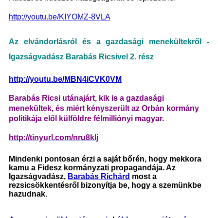
http://youtu.be/KIYOMZ-8VLA
Az elvándorlásról és a gazdasági menekültekről -
Igazságvadász Barabás Ricsivel 2. rész
http://youtu.be/MBN4iCVK0VM
Barabás Ricsi utánajárt, kik is a gazdasági
menekültek, és miért kényszerült az Orbán kormány
politikája elől külföldre félmilliónyi magyar.
http://tinyurl.com/nru8klj
Mindenki pontosan érzi a saját bőrén, hogy mekkora
kamu a Fidesz kormányzati propagandája. Az
Igazságvadász,
Barabás Richárd
most a
rezsicsökkentésről bizonyítja be, hogy a szemünkbe
hazudnak.