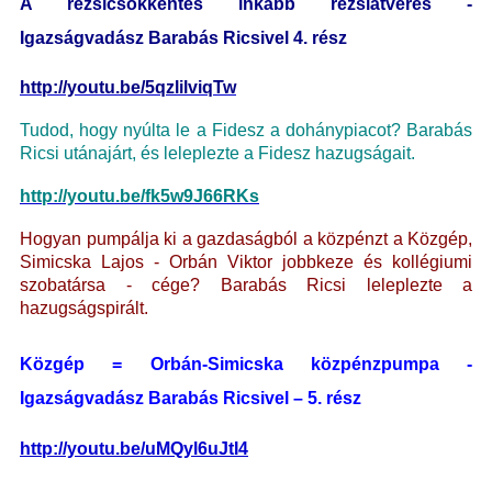
A rezsicsökkentés inkább rezsiátverés -
Igazságvadász Barabás Ricsivel 4. rész
http://youtu.be/5qzlilviqTw
Tudod, hogy nyúlta le a Fidesz a dohánypiacot? Barabás
Ricsi utánajárt, és leleplezte a Fidesz hazugságait.
http://youtu.be/fk5w9J66RKs
Hogyan pumpálja ki a gazdaságból a közpénzt a Közgép,
Simicska Lajos - Orbán Viktor jobbkeze és kollégiumi
szobatársa - cége? Barabás Ricsi leleplezte a
hazugságspirált.
Közgép = Orbán-Simicska közpénzpumpa -
Igazságvadász Barabás Ricsivel – 5. rész
http://youtu.be/uMQyl6uJtI4