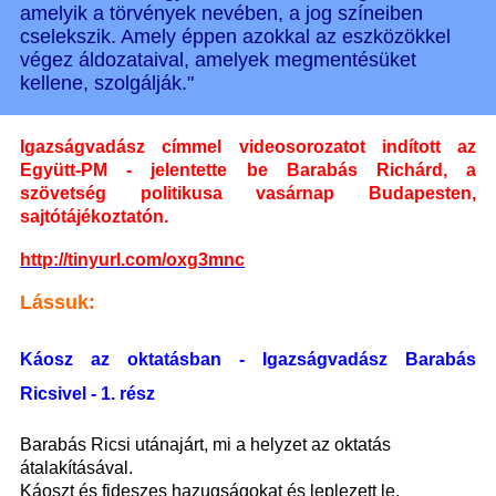
amelyik a törvények nevében, a jog színeiben
cselekszik. Amely éppen azokkal az eszközökkel
végez áldozataival, amelyek megmentésüket
kellene, szolgálják."
Igazságvadász címmel videosorozatot indított az
Együtt-PM - jelentette be Barabás Richárd, a
szövetség politikusa vasárnap Budapesten,
sajtótájékoztatón.
http://tinyurl.com/oxg3mnc
Lássuk:
Káosz az oktatásban - Igazságvadász Barabás
Ricsivel - 1. rész
Barabás Ricsi utánajárt, mi a helyzet az oktatás
átalakításával.
Káoszt és fideszes hazugságokat és leplezett le.